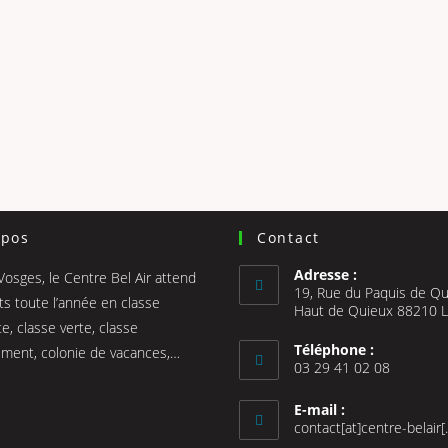
opos
Contact
Adresse :
Vosges, le Centre Bel Air attend
19, Rue du Paquis de Qu
ts toute l’année en classe
Haut de Quieux 88210 
e, classe verte, classe
Téléphone :
ment, colonie de vacances,…
03 29 41 02 08
E-mail :
contact[at]centre-belair[.