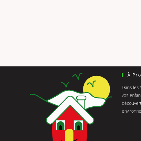
À Pr
Dans les 
vos enfan
découvert
environne